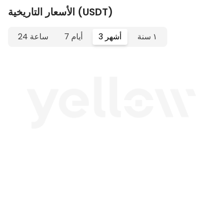
الأسعار التاريخية (USDT)
١ سنة
3 أشهر
7 أيام
24 ساعة