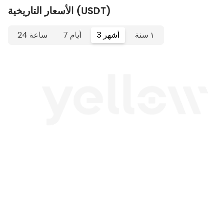
الأسعار التاريخية (USDT)
١ سنة
3 أشهر
7 أيام
24 ساعة