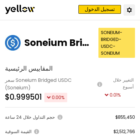
تسجيل الدخول
SONEIUM-
Soneium Brid
BRIDGED-
USDC-
ged USDC (So
SONEIUM
neium)
المقاييس الرئيسية
سعر Soneium Bridged USDC
التغيير خلال
أسبوع
(Soneium)
$
0.999501
0.01
%
0.00
%
$855,450
حجم التداول خلال 24 ساعة
$2,512,766
القيمة السوقية