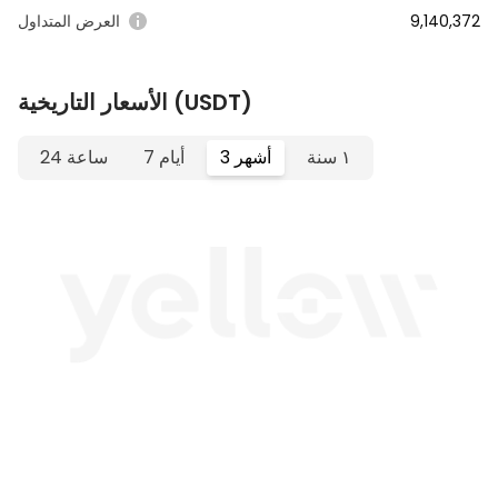
9,140,372
العرض المتداول
الأسعار التاريخية (USDT)
١ سنة
3 أشهر
7 أيام
24 ساعة