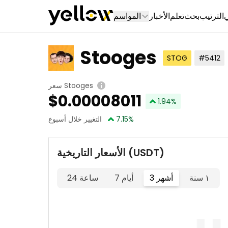
ي
الترتيب
بحث
تعلم
الأخبار
المواسم
Stooges
STOG
#5412
سعر Stooges
$
0.00008011
1.94
%
%
7.15
التغيير خلال أسبوع
الأسعار التاريخية (USDT)
١ سنة
3 أشهر
7 أيام
24 ساعة