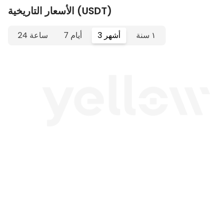
الأسعار التاريخية (USDT)
١ سنة
3 أشهر
7 أيام
24 ساعة