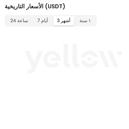
الأسعار التاريخية (USDT)
١ سنة
3 أشهر
7 أيام
24 ساعة