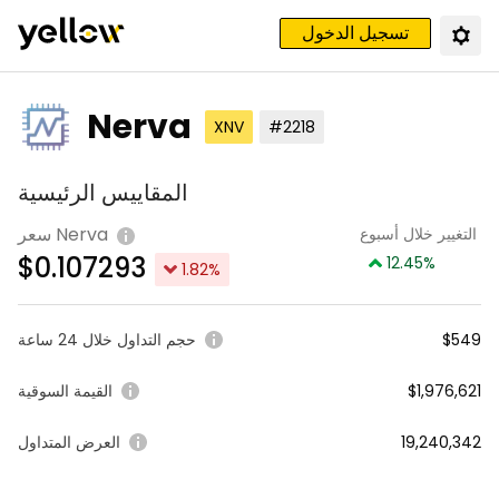
تسجيل الدخول
Nerva
XNV
#2218
المقاييس الرئيسية
سعر Nerva
التغيير خلال أسبوع
$
0.107293
12.45
%
1.82
%
$549
حجم التداول خلال 24 ساعة
$1,976,621
القيمة السوقية
19,240,342
العرض المتداول