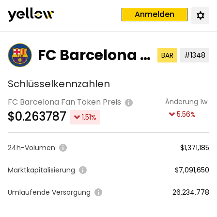
Anmelden
FC Barcelona F
BAR
#1348
an Token
Schlüsselkennzahlen
FC Barcelona Fan Token Preis
Änderung 1w
$
0.263787
5.56
%
1.51
%
24h-Volumen
$1,371,185
Marktkapitalisierung
$7,091,650
Umlaufende Versorgung
26,234,778