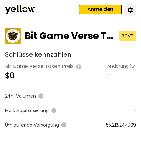
Anmelden
Bit Game Verse To
BGVT
ken
Schlüsselkennzahlen
Bit Game Verse Token Preis
Änderung 1w
$
0
-
24h-Volumen
-
Marktkapitalisierung
-
Umlaufende Versorgung
55,213,244,109