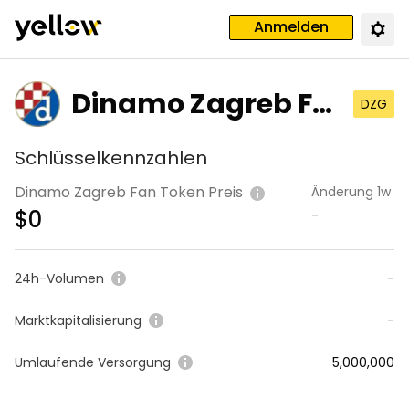
Anmelden
Dinamo Zagreb Fa
DZG
n Token
Schlüsselkennzahlen
Dinamo Zagreb Fan Token Preis
Änderung 1w
$
0
-
24h-Volumen
-
Marktkapitalisierung
-
Umlaufende Versorgung
5,000,000