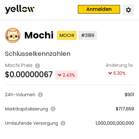
Anmelden
Mochi
MOCHI
#3189
Schlüsselkennzahlen
Mochi Preis
Änderung 1w
$
0.00000067
6.30
%
2.43
%
24h-Volumen
$901
Marktkapitalisierung
$717,659
Umlaufende Versorgung
1,000,000,000,000