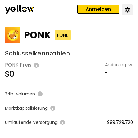
Anmelden
PONK
PONK
Schlüsselkennzahlen
PONK Preis
Änderung 1w
$
0
-
24h-Volumen
-
Marktkapitalisierung
-
Umlaufende Versorgung
999,729,720