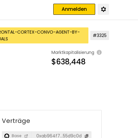
Anmelden
FRONTAL-CORTEX-CONVO-AGENT-BY-
#3325
UALS
Marktkapitalisierung
$638,448
Verträge
0xab964f7…55d9c0d
Base