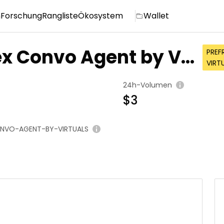
n
Forschung
Rangliste
Ökosystem
Wallet
ex Convo Agent by Vir
PRE
VIRT
24h-Volumen
$3
NVO-AGENT-BY-VIRTUALS