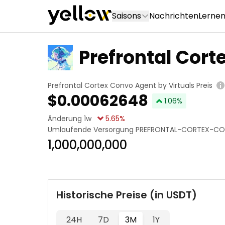
Saisons
Nachrichten
Lerne
Prefrontal Cort
tuals
Prefrontal Cortex Convo Agent by Virtuals Preis
$
0.00062648
1.06
%
Änderung 1w
5.65
%
Umlaufende Versorgung
PREFRONTAL-CORTEX-CO
1,000,000,000
Historische Preise (in USDT)
24H
7D
3M
1Y