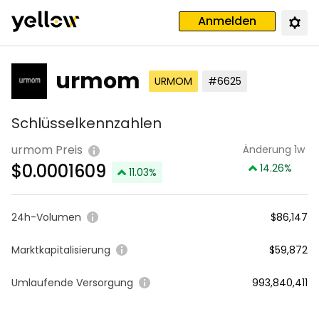
Anmelden
urmom
URMOM
#6625
Schlüsselkennzahlen
urmom Preis
Änderung 1w
$
0.0001609
14.26
%
11.03
%
24h-Volumen
$86,147
Marktkapitalisierung
$59,872
Umlaufende Versorgung
993,840,411