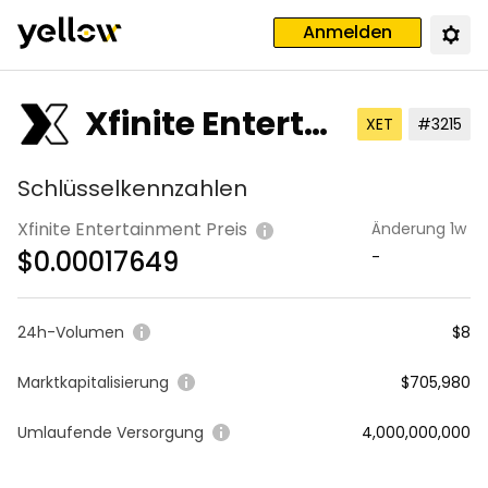
Anmelden
Xfinite Entertai
XET
#3215
nment
Schlüsselkennzahlen
Xfinite Entertainment Preis
Änderung 1w
$
0.00017649
-
24h-Volumen
$8
Marktkapitalisierung
$705,980
Umlaufende Versorgung
4,000,000,000