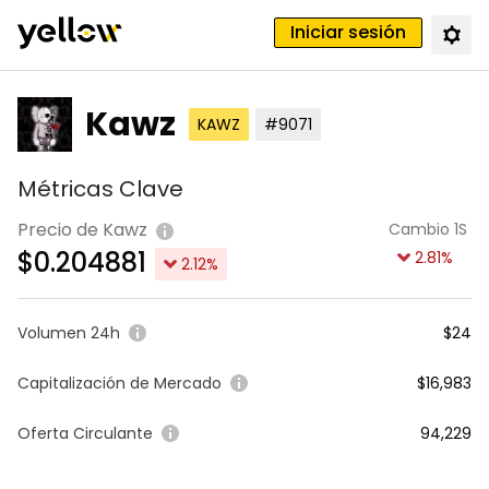
Iniciar sesión
Kawz
KAWZ
#9071
Métricas Clave
Precio de Kawz
Cambio 1S
$
0.204881
2.81
%
2.12
%
Volumen 24h
$24
Capitalización de Mercado
$16,983
Oferta Circulante
94,229