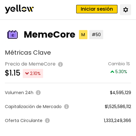
Iniciar sesión
MemeCore
M
#50
Métricas Clave
Precio de MemeCore
Cambio 1S
$
1.15
5.30
%
2.10
%
Volumen 24h
$4,595,129
Capitalización de Mercado
$1,525,586,112
Oferta Circulante
1,333,249,366