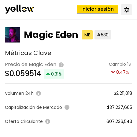
Iniciar sesión
Magic Eden
ME
#530
Métricas Clave
Precio de Magic Eden
Cambio 1S
$
0.059514
8.47
%
0.31
%
Volumen 24h
$2,211,018
Capitalización de Mercado
$37,237,665
Oferta Circulante
607,236,543