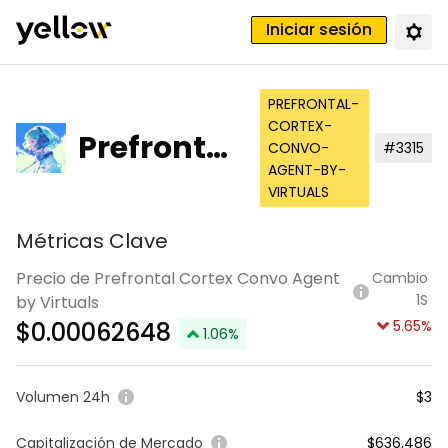
Iniciar sesión
PREFRONTAL-
CORTEX-
Prefrontal
CONVO-
#3315
AGENT-BY-
Cortex Co
VIRTUALS
nvo Agent
Métricas Clave
by Virtuals
Precio de Prefrontal Cortex Convo Agent
Cambio
1S
by Virtuals
$
0.00062648
5.65
%
1.06
%
Volumen 24h
$3
Capitalización de Mercado
$636,486