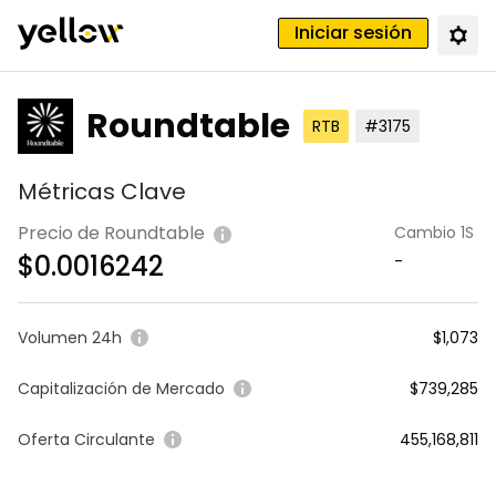
Iniciar sesión
Roundtable
RTB
#3175
Métricas Clave
Precio de Roundtable
Cambio 1S
$
0.0016242
-
Volumen 24h
$1,073
Capitalización de Mercado
$739,285
Oferta Circulante
455,168,811