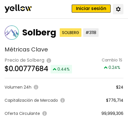
Iniciar sesión
Solberg
SOLBERG
#3118
Métricas Clave
Precio de Solberg
Cambio 1S
$
0.00777684
0.24
%
0.44
%
Volumen 24h
$24
Capitalización de Mercado
$776,714
Oferta Circulante
99,999,306