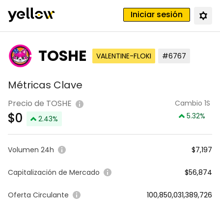
Iniciar sesión
TOSHE
VALENTINE-FLOKI
#6767
Métricas Clave
Precio de TOSHE
Cambio 1S
$
0
5.32
%
2.43
%
Volumen 24h
$7,197
Capitalización de Mercado
$56,874
Oferta Circulante
100,850,031,389,726