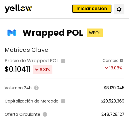
Iniciar sesión
Wrapped POL
WPOL
Métricas Clave
Precio de Wrapped POL
Cambio 1S
$
0.10411
18.08
%
6.81
%
Volumen 24h
$8,129,045
Capitalización de Mercado
$20,520,369
Oferta Circulante
248,728,127