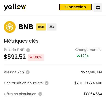
Connexion
BNB
BNB
#4
Métriques clés
Prix de BNB
Changement 1s
$
592.52
1.20
%
1.00
%
Volume 24h
$577,616,304
Capitalisation boursière
$78,899,274,406
Offre en circulation
133,164,664