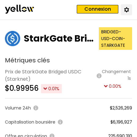
Connexion
BRIDGED-
StarkGate Brid
USD-COIN-
STARKGATE
ged USDC (Sta
Métriques clés
rknet)
Prix de StarkGate Bridged USDC
Changement
1s
(Starknet)
$
0.99956
0.00
%
0.01
%
Volume 24h
$2,526,269
Capitalisation boursière
$6,196,927
Offre en circulation
225,690,310