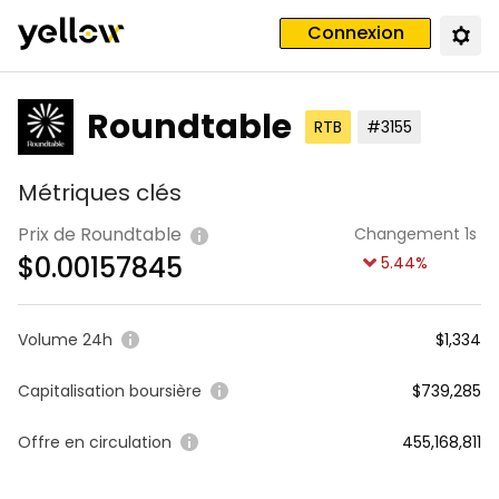
Connexion
Roundtable
RTB
#3155
Métriques clés
Prix de Roundtable
Changement 1s
$
0.00157845
5.44
%
Volume 24h
$1,334
Capitalisation boursière
$739,285
Offre en circulation
455,168,811