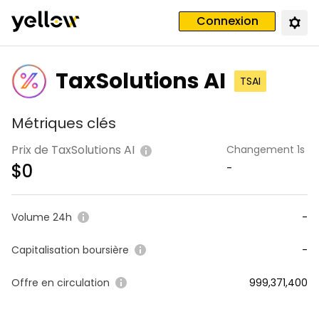
Connexion
TaxSolutions AI
TSAI
Métriques clés
Prix de TaxSolutions AI
Changement 1s
$
0
-
Volume 24h
-
Capitalisation boursière
-
Offre en circulation
999,371,400