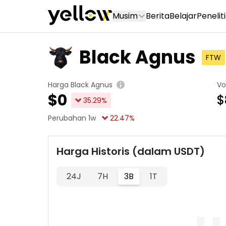
Musim
Berita
Belajar
Penelit
Black Agnus
FTW
Harga Black Agnus
Vo
$
0
$
35.29
%
Perubahan 1w
22.47
%
Harga Historis (dalam USDT)
24J
7H
3B
1T