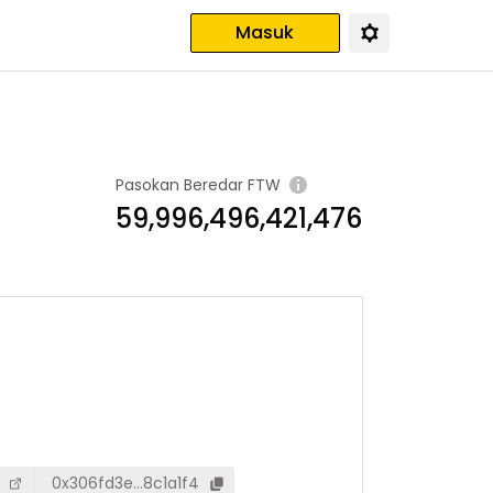
Masuk
Pasokan Beredar
FTW
59,996,496,421,476
0x306fd3e…8c1a1f4