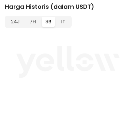
Harga Historis (dalam USDT)
24J
7H
3B
1T