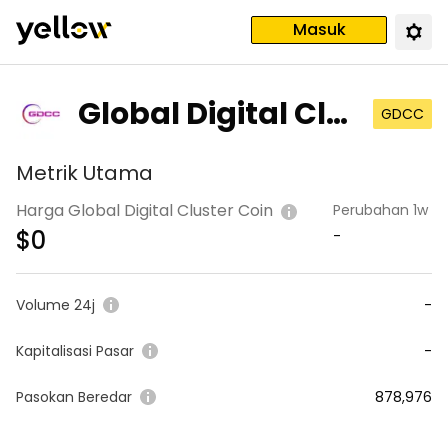
Masuk
Global Digital Clu
GDCC
ster Coin
Metrik Utama
Harga Global Digital Cluster Coin
Perubahan 1w
$
0
-
Volume 24j
-
Kapitalisasi Pasar
-
Pasokan Beredar
878,976