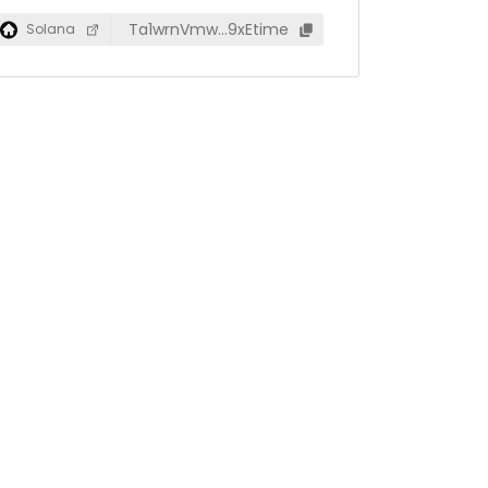
Ta1wrnVmw…9xEtime
Solana