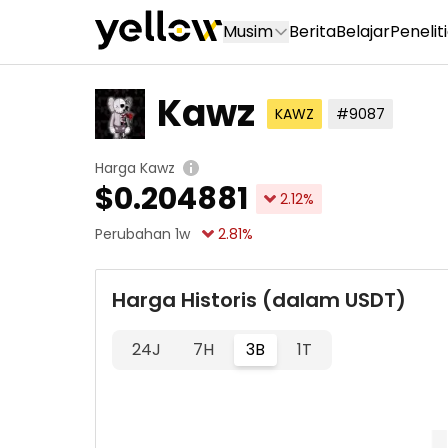
Musim
Berita
Belajar
Penelit
Kawz
KAWZ
#9087
Harga Kawz
$
0.204881
2.12
%
Perubahan 1w
2.81
%
Harga Historis (dalam USDT)
24J
7H
3B
1T