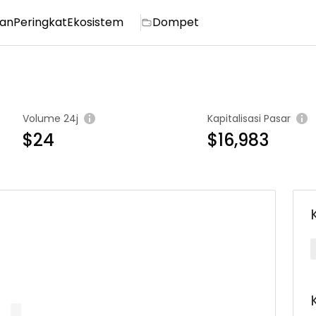
ian
Peringkat
Ekosistem
Dompet
Volume 24j
Kapitalisasi Pasar
$24
$16,983