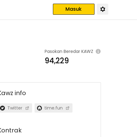
Masuk
Pasokan Beredar
KAWZ
94,229
Kawz
info
Twitter
time.fun
Kontrak