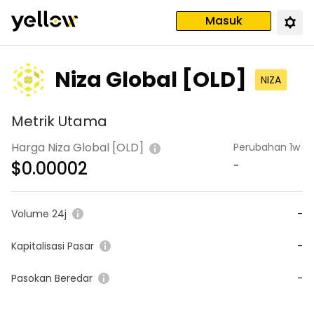
Masuk
Niza Global [OLD]
NIZA
Metrik Utama
Harga Niza Global [OLD]
Perubahan 1w
$
0.00002
-
Volume 24j
-
Kapitalisasi Pasar
-
Pasokan Beredar
-