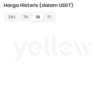
Harga Historis (dalam USDT)
24J
7H
3B
1T