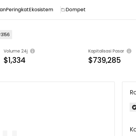
ian
Peringkat
Ekosistem
Dompet
3156
Volume 24j
Kapitalisasi Pasar
$1,334
$739,285
R
K