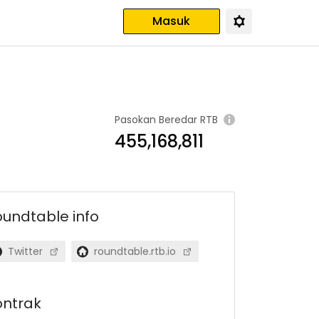
Masuk
Pasokan Beredar
RTB
455,168,811
oundtable
info
Twitter
roundtable.rtb.io
ontrak