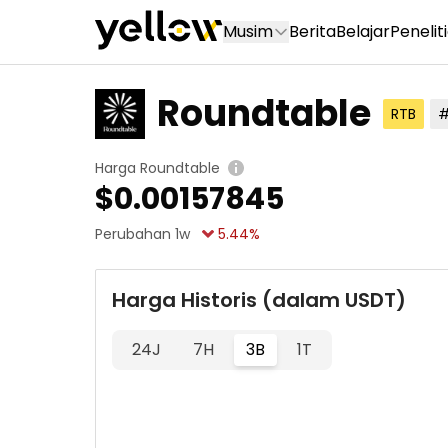
Musim
Berita
Belajar
Penelit
Roundtable
RTB
#
Harga Roundtable
$
0.00157845
Perubahan 1w
5.44
%
Harga Historis (dalam USDT)
24J
7H
3B
1T