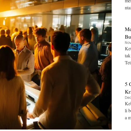
meng
nta
a
Me
Bu
Nov
Ket
tak
Tet
5 
Kr
Dec
Keb
li 
a m