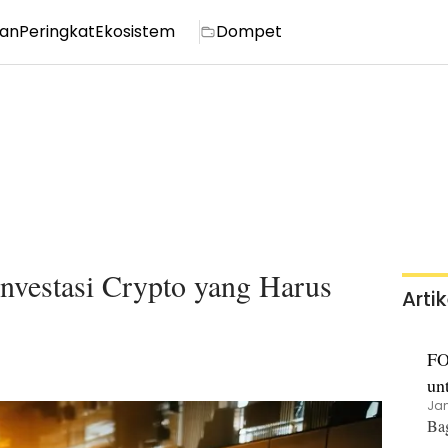
ian
Peringkat
Ekosistem
Dompet
Investasi Crypto yang Harus
Arti
FO
un
Jan
Ba