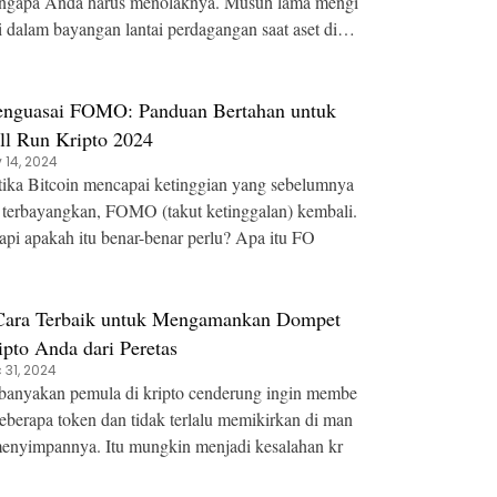
apa Anda harus menolaknya. Musuh lama mengi
i dalam bayangan lantai perdagangan saat aset digit
nguasai FOMO: Panduan Bertahan untuk
ll Run Kripto 2024
 14, 2024
ika Bitcoin mencapai ketinggian yang sebelumnya
 terbayangkan, FOMO (takut ketinggalan) kembali.
api apakah itu benar-benar perlu? Apa itu FO
Cara Terbaik untuk Mengamankan Dompet
ipto Anda dari Peretas
 31, 2024
anyakan pemula di kripto cenderung ingin membe
beberapa token dan tidak terlalu memikirkan di man
enyimpannya. Itu mungkin menjadi kesalahan kr