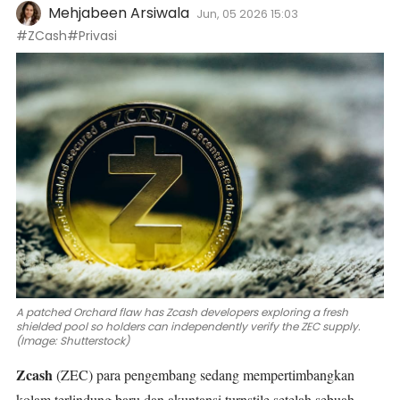
Mehjabeen Arsiwala
Jun, 05 2026 15:03
#ZCash
#Privasi
A patched Orchard flaw has Zcash developers exploring a fresh
shielded pool so holders can independently verify the ZEC supply.
(Image: Shutterstock)
Zcash
(ZEC)
para pengembang sedang mempertimbangkan
kolam terlindung baru dan akuntansi turnstile setelah sebuah