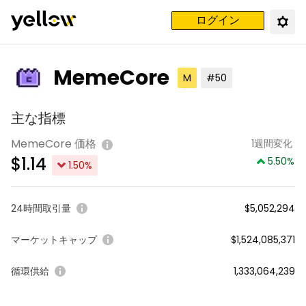
ログイン
MemeCore
M
#50
主な指標
MemeCore 価格
1週間変化
$
1.14
5.50
%
1.50
%
24時間取引量
$5,052,294
マーケットキャップ
$1,524,085,371
循環供給
1,333,064,239