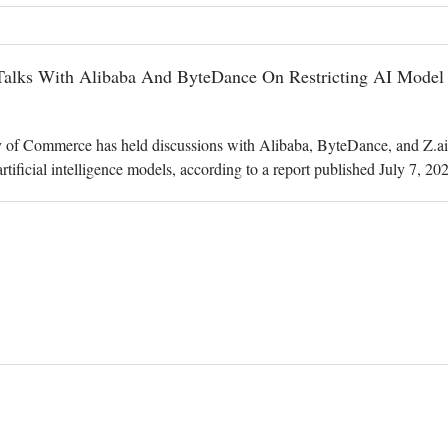
Talks With Alibaba And ByteDance On Restricting AI Model
 of Commerce has held discussions with Alibaba, ByteDance, and Z.ai ab
tificial intelligence models, according to a report published July 7, 20
about pote