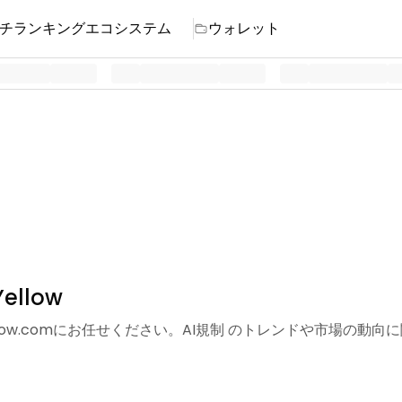
チ
ランキング
エコシステム
ウォレット
llow
llow.comにお任せください。AI規制 のトレンドや市場の