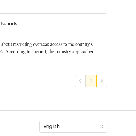
 Exports
out restricting overseas access to the country's
26. According to a report, the ministry approached
1
English