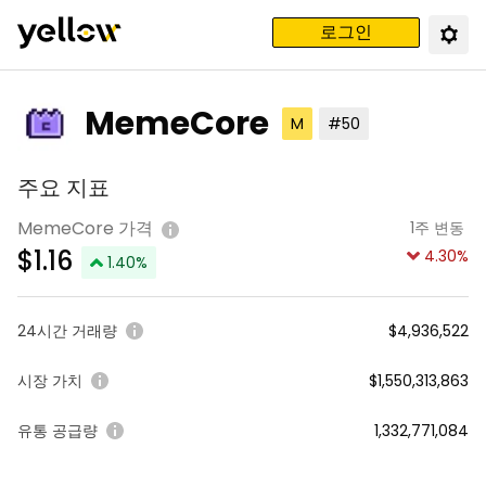
로그인
MemeCore
M
#50
주요 지표
MemeCore 가격
1주 변동
$
1.16
4.30
%
1.40
%
24시간 거래량
$4,936,522
시장 가치
$1,550,313,863
유통 공급량
1,332,771,084