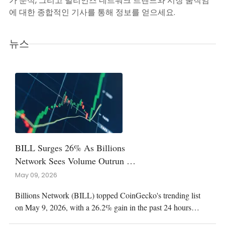
가 분석, 그리고 빌리언즈 네트워크 트렌드와 시장 움직임
에 대한 종합적인 기사를 통해 정보를 얻으세요.
뉴스
BILL Surges 26% As Billions
Network Sees Volume Outrun Its
Market Cap
May 09, 2026
Billions Network (BILL) topped CoinGecko's trending list
on May 9, 2026, with a 26.2% gain in the past 24 hours
against the US dollar. The token traded at approximately