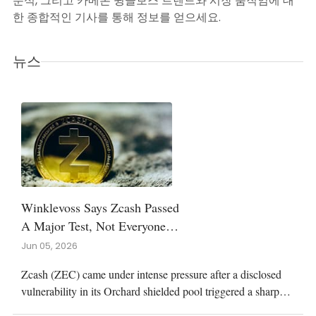
분석, 그리고 카메론 윙클보스 트렌드와 시장 움직임에 대
한 종합적인 기사를 통해 정보를 얻으세요.
뉴스
Winklevoss Says Zcash Passed
A Major Test, Not Everyone
Agrees
Jun 05, 2026
Zcash (ZEC) came under intense pressure after a disclosed
vulnerability in its Orchard shielded pool triggered a sharp
selloff, even as prominent industry figures disagreed over the