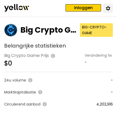
Inloggen
Big Crypto Ga
BIG-CRYPTO-
GAME
me
Belangrijke statistieken
Big Crypto Game Prijs
Verandering 1w
$
0
-
24u volume
-
Marktkapitalisatie
-
Circulerend aanbod
4,202,916