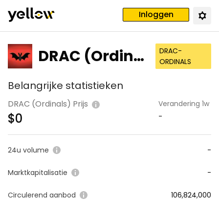
Inloggen
DRAC (Ordinal
DRAC-
ORDINALS
s)
Belangrijke statistieken
DRAC (Ordinals) Prijs
Verandering 1w
$
0
-
24u volume
-
Marktkapitalisatie
-
Circulerend aanbod
106,824,000