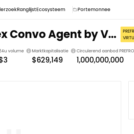
erzoek
Ranglijst
Ecosysteem
Portemonnee
ex Convo Agent by Vir
PREF
VIRT
24u volume
Marktkapitalisatie
Circulerend aanbod
PREFR
$3
$629,149
1,000,000,000