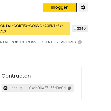
Inloggen
RONTAL-CORTEX-CONVO-AGENT-BY-
#3340
UALS
ONTAL-CORTEX-CONVO-AGENT-BY-VIRTUALS
Contracten
0xab964f7…55d9c0d
Base