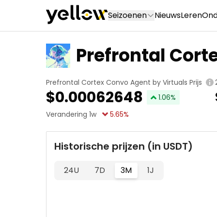
Seizoenen
Nieuws
Leren
Ond
Prefrontal Cort
tuals
Prefrontal Cortex Convo Agent by Virtuals Prijs
$
0.00062648
1.06
%
Verandering 1w
5.65
%
Historische prijzen (in USDT)
24U
7D
3M
1J