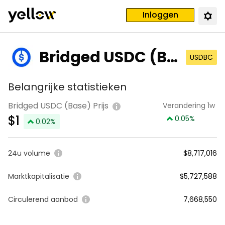
Inloggen
Bridged USDC (Ba
USDBC
se)
Belangrijke statistieken
Bridged USDC (Base) Prijs
Verandering 1w
$
1
0.05
%
0.02
%
24u volume
$8,717,016
Marktkapitalisatie
$5,727,588
Circulerend aanbod
7,668,550