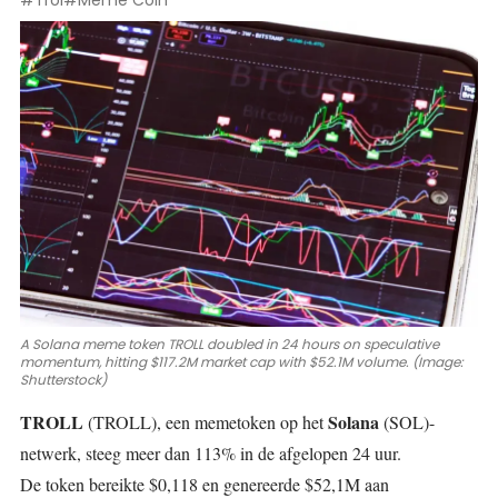
#Trol
#Meme Coin
A Solana meme token TROLL doubled in 24 hours on speculative
momentum, hitting $117.2M market cap with $52.1M volume. (Image:
Shutterstock)
TROLL
Solana
(TROLL)
, een memetoken op het
(SOL)
-
netwerk, steeg meer dan 113% in de afgelopen 24 uur.
De token bereikte $0,118 en genereerde $52,1M aan