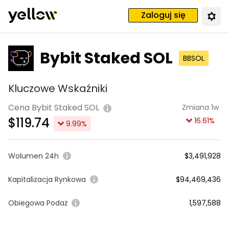
Zaloguj się
Bybit Staked SOL
BBSOL
Kluczowe Wskaźniki
Cena Bybit Staked SOL
Zmiana 1w
$
119.74
16.61
%
9.99
%
Wolumen 24h
$3,491,928
Kapitalizacja Rynkowa
$94,469,436
Obiegowa Podaż
1,597,588