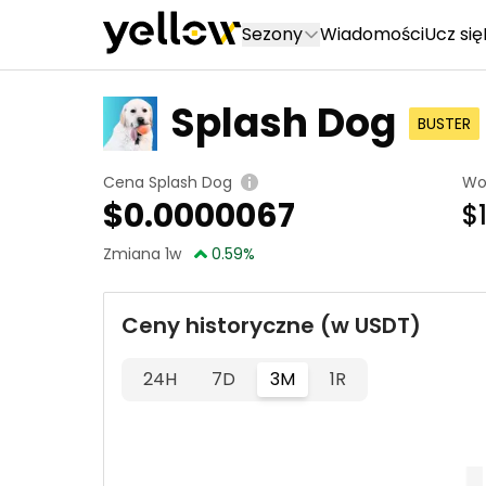
Sezony
Wiadomości
Ucz się
Splash Dog
BUSTER
Cena Splash Dog
Wo
$
0.0000067
$
Zmiana 1w
0.59
%
Ceny historyczne (w USDT)
24H
7D
3M
1R