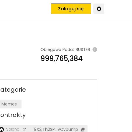
Zaloguj się
Obiegowa Podaż
BUSTER
999,765,384
ategorie
Memes
ontrakty
9X2jTh2SP…VCvpump
Solana