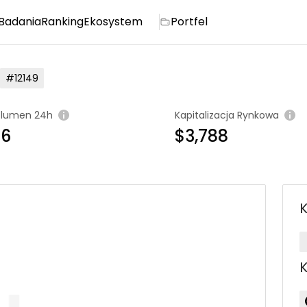
Badania
Ranking
Ekosystem
Portfel
#12149
lumen 24h
Kapitalizacja Rynkowa
16
$3,788
K
K