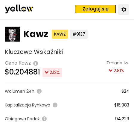
Zaloguj się
Kawz
KAWZ
#9137
Kluczowe Wskaźniki
Cena Kawz
Zmiana 1w
$
0.204881
2.81
%
2.12
%
Wolumen 24h
$24
Kapitalizacja Rynkowa
$16,983
Obiegowa Podaż
94,229