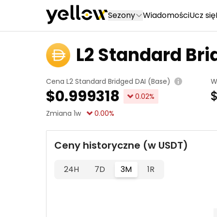
Sezony
Wiadomości
Ucz się
L2 Standard Bri
Cena L2 Standard Bridged DAI (Base)
W
$
0.999318
0.02
%
Zmiana 1w
0.00
%
Ceny historyczne (w USDT)
24H
7D
3M
1R