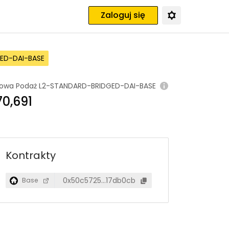
Zaloguj się
ED-DAI-BASE
owa Podaż
L2-STANDARD-BRIDGED-DAI-BASE
70,691
Kontrakty
0x50c5725…17db0cb
Base