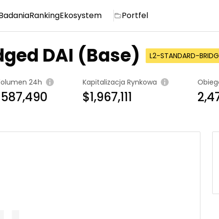
Badania
Ranking
Ekosystem
Portfel
dged DAI (Base)
L2-STANDARD-BRIDG
olumen 24h
Kapitalizacja Rynkowa
Obieg
$587,490
$1,967,111
2,4