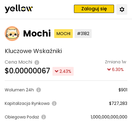
Zaloguj się
Mochi
MOCHI
#3182
Kluczowe Wskaźniki
Cena Mochi
Zmiana 1w
$
0.00000067
6.30
%
2.43
%
Wolumen 24h
$901
Kapitalizacja Rynkowa
$727,283
Obiegowa Podaż
1,000,000,000,000