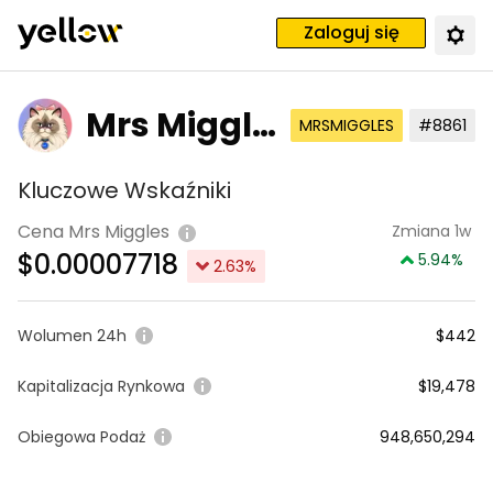
Zaloguj się
Mrs Miggle
MRSMIGGLES
#8861
s
Kluczowe Wskaźniki
Cena Mrs Miggles
Zmiana 1w
$
0.00007718
5.94
%
2.63
%
Wolumen 24h
$442
Kapitalizacja Rynkowa
$19,478
Obiegowa Podaż
948,650,294