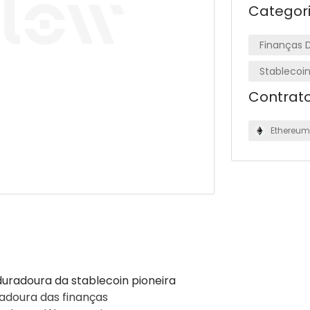
Categor
Finanças D
Stablecoi
Contrat
Ethereum
 duradoura da stablecoin pioneira
adoura das finanças