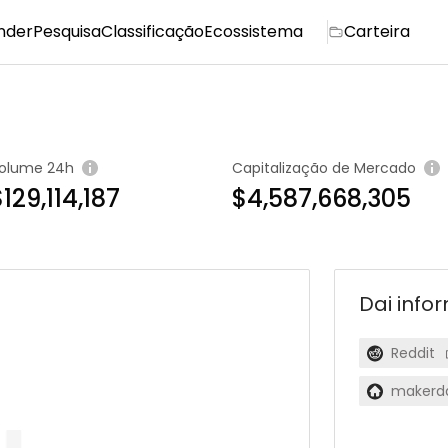
nder
Pesquisa
Classificação
Ecossistema
Carteira
olume 24h
Capitalização de Mercado
129,114,187
$4,587,668,305
Dai
info
Reddit
makerd