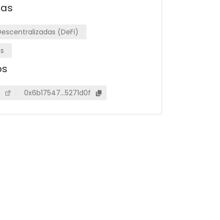
ias
escentralizadas (DeFi)
ns
os
0x6b17547…5271d0f