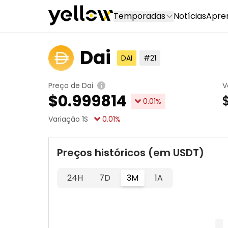
Temporadas
Notícias
Apre
Dai
DAI
#21
Preço de Dai
V
$
0.999814
$
0.01
%
Variação 1S
0.01
%
Preços históricos (em USDT)
24H
7D
3M
1A